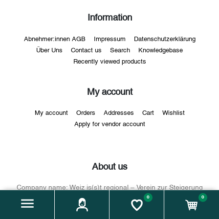
Information
Abnehmer:innen AGB
Impressum
Datenschutzerklärung
Über Uns
Contact us
Search
Knowledgebase
Recently viewed products
My account
My account
Orders
Addresses
Cart
Wishlist
Apply for vendor account
About us
Company name:
Weiz is(s)t regional – Verein zur Steigerung
0
der regionalen Lebensmittelversorgung und -qualität im
0
Genussraum Weiz
Address:
Florianigasse 5, 8160 Weiz / Vereinssitz: Hauptplatz