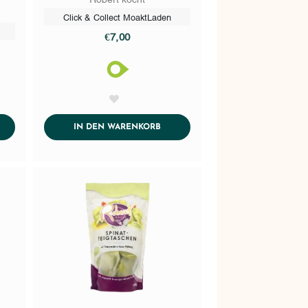
s
Click & Collect MoaktLaden
€7,00
AddToWishlist
DTOCART
ADDTOCART
IN DEN WARENKORB