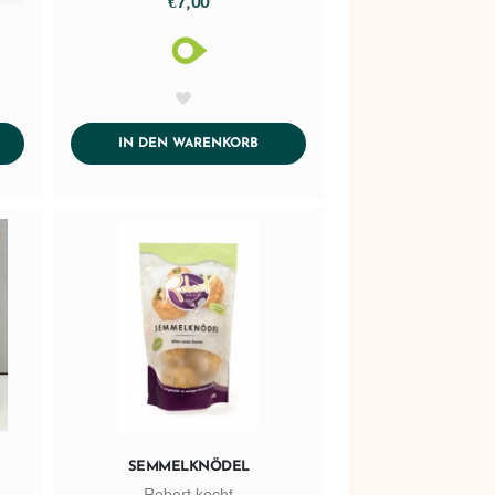
€7,00
AddToWishlist
DTOCART
ADDTOCART
IN DEN WARENKORB
SEMMELKNÖDEL
Robert kocht