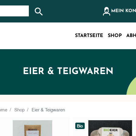
olz, etc...
MEIN KO
Suche nach: Zum Beispiel Wein, Fleisch, Keramik, Holz
STARTSEITE
SHOP
ABH
EIER & TEIGWAREN
ome
Shop
Eier & Teigwaren
Bio