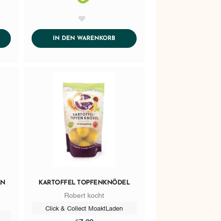
AddToWishlist
DTOCART
ADDTOCART
IN DEN WARENKORB
LN
KARTOFFEL TOPFENKNÖDEL
Robert kocht
Click & Collect MoaktLaden