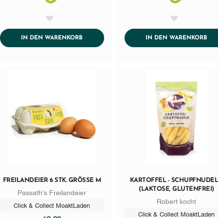
AddToWishlist
AddToWishlist
ADDTOCART
AD
IN DEN WARENKORB
IN DEN WARENKORB
FREILANDEIER 6 STK. GRÖSSE M
KARTOFFEL - SCHUPFNUDE
(LAKTOSE, GLUTENFREI)
Passath's Freilandeier
Robert kocht
Click & Collect MoaktLaden
Click & Collect MoaktLaden