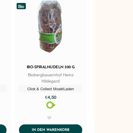
Bio
BIO-SPIRALNUDELN 300 G
Biobergbauernhof Heinz
Hildegard
Click & Collect MoaktLaden
€4,50
AddToWishlist
DTOCART
ADDTOCART
IN DEN WARENKORB