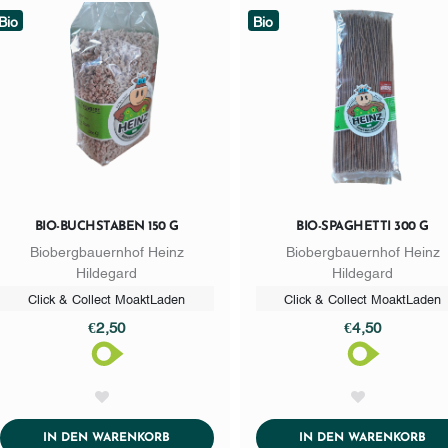
Bio
Bio
BIO-BUCHSTABEN 150 G
BIO-SPAGHETTI 300 G
Biobergbauernhof Heinz
Biobergbauernhof Heinz
Hildegard
Hildegard
Click & Collect MoaktLaden
Click & Collect MoaktLaden
€2,50
€4,50
AddToWishlist
AddToWishlist
ADDTOCART
AD
IN DEN WARENKORB
IN DEN WARENKORB