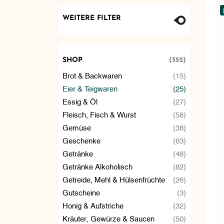
WEITERE FILTER
SHOP
(552)
Brot & Backwaren
(15)
Eier & Teigwaren
(25)
Essig & Öl
(27)
Fleisch, Fisch & Wurst
(58)
Gemüse
(38)
Geschenke
(63)
Getränke
(48)
Getränke Alkoholisch
(82)
Getreide, Mehl & Hülsenfrüchte
(26)
Gutscheine
(3)
Honig & Aufstriche
(32)
Kräuter, Gewürze & Saucen
(50)