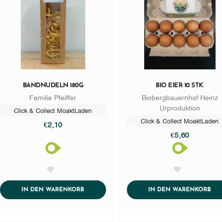
BANDNUDELN 180G
BIO EIER 10 STK.
Familie Pfeiffer
Biobergbauernhof Heinz
Urproduktion
Click & Collect MoaktLaden
Click & Collect MoaktLaden
€2,10
€5,60
AddToWishlist
AddToWishlist
ADDTOCART
AD
IN DEN WARENKORB
IN DEN WARENKORB