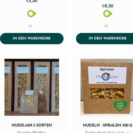
€2,30
€6,50
AddToWishlist
AddToWishlist
ADDTOCART
AD
IN DEN WARENKORB
IN DEN WARENKORB
NUDELMIX 5 SORTEN
NUDELN - SPIRALEN 300 G
Familie Pfeiffer
Fachschule für Land- u.