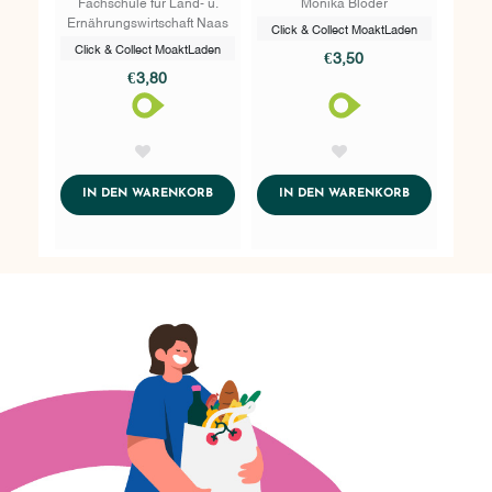
Fachschule für Land- u.
Monika Bloder
Ernährungswirtschaft Naas
Click & Collect MoaktLaden
Click & Collect MoaktLaden
€3,50
€3,80
AddToWishlist
AddToWishlist
ADDTOCART
ADDTOCART
IN DEN WARENKORB
IN DEN WARENKORB