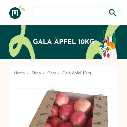
Suche nach: Zum Beispiel Wein, Fleisch, Keramik, H
Suche nach
GALA ÄPFEL 10KG
Home
Shop
Obst
Gala Äpfel 10kg